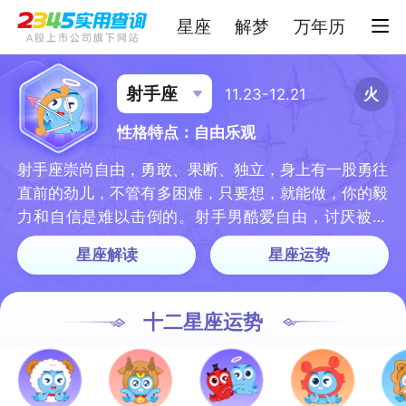
星座
解梦
万年历
射手座
11.23-12.21
火
性格特点：自由乐观
射手座崇尚自由，勇敢、果断、独立，身上有一股勇往
直前的劲儿，不管有多困难，只要想，就能做，你的毅
力和自信是难以击倒的。射手男酷爱自由，讨厌被束
缚，射手女性格简单直接，不耍心计，可是任性。
星座解读
星座运势
十二星座运势