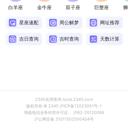
白羊座
金牛座
双子座
巨蟹座
狮
星座速配
周公解梦
网址推荐
吉日查询
吉时查询
天数计算
2345实用查询
tools.2345.com
版权所有 © 2345
沪ICP备12023051号-1
增值电信业务经营许可证：
沪B2-20120099
沪公网安备
31011502000404号